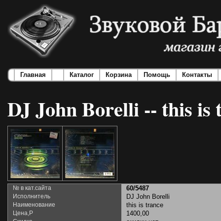
Главная
Каталог
Корзина
Помощь
Контакты
DJ John Borelli -- this is
№ в кат.сайта
60/5487
Исполнитель
DJ John Borelli
Наименование
this is trance
Цена,Р
1400,00