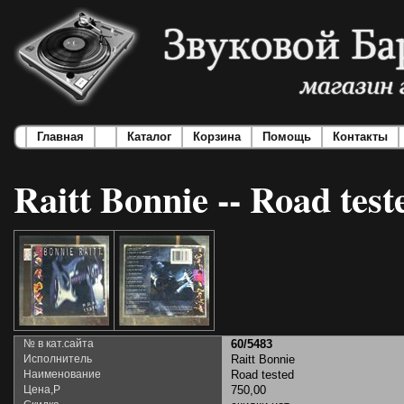
Главная
Каталог
Корзина
Помощь
Контакты
Raitt Bonnie -- Road test
№ в кат.сайта
60/5483
Исполнитель
Raitt Bonnie
Наименование
Road tested
Цена,Р
750,00