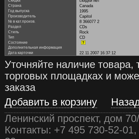
Скидка
скидки нет
Страна
Canada
Год выпуска
1995
Производитель
Capitol
№ в кат.произв.
8 366077 2
Раздел
CDs
Стиль
Rock
Тип
CD
Состояние
?
Дополнительная информация
Дата карточки
22.11.2007 16:37:12
Уточняйте наличие товара, 
торговых площадках и може
заказа
Добавить в корзину
Наза
Ленинский проспект, дом 70
Контакты:
+7 495 730-52-01,