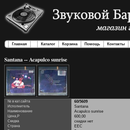
Главная
Каталог
Корзина
Помощь
Контакты
Santana -- Acapulco sunrise
№ в кат.сайта
60/5609
Исполнитель
Santana
Наименование
Acapulco sunrise
Цена,Р
600,00
Скидка
скидки нет
Страна
EEC