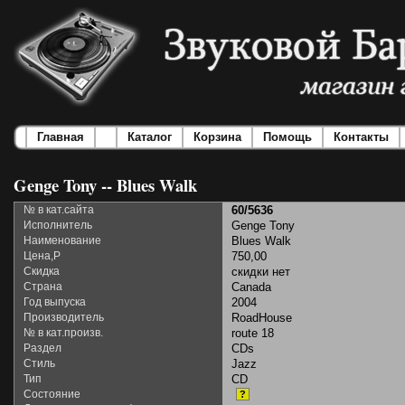
Главная
Каталог
Корзина
Помощь
Контакты
Genge Tony -- Blues Walk
№ в кат.сайта
60/5636
Исполнитель
Genge Tony
Наименование
Blues Walk
Цена,Р
750,00
Скидка
скидки нет
Страна
Canada
Год выпуска
2004
Производитель
RoadHouse
№ в кат.произв.
route 18
Раздел
CDs
Стиль
Jazz
Тип
CD
Состояние
?