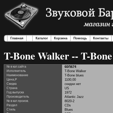
Главная
Каталог
Корзина
Помощь
Контакты
T-Bone Walker -- T-Bone
№ в кат.сайта
60/5674
Исполнитель
T-Bone Walker
Наименование
T-Bone blues
Цена,Р
1100,00
Скидка
скидки нет
Страна
US
Год выпуска
1972
Производитель
Atlantic Jazz
№ в кат.произв.
8020-2
Раздел
CDs
Стиль
Blues