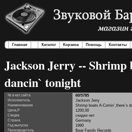
Главная
Каталог
Корзина
Помощь
Контакты
Jackson Jerry -- Shrimp 
dancin` tonight
№ в кат.сайта
60/5785
Исполнитель
Jackson Jerry
Наименование
Shrimp boats A-Comin`,there`s da
Цена,Р
1200,00
Скидка
скидки нет
Страна
Germany
Год выпуска
1990
Производитель
Bear Family Records