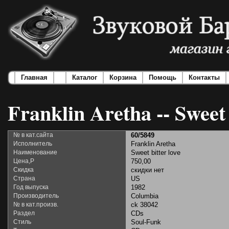
Главная
Каталог
Корзина
Помощь
Контакты
Franklin Aretha -- Sweet 
№ в кат.сайта
60/5849
Исполнитель
Franklin Aretha
Наименование
Sweet bitter love
Цена,Р
750,00
Скидка
скидки нет
Страна
US
Год выпуска
1982
Производитель
Columbia
№ в кат.произв.
ck 38042
Раздел
CDs
Стиль
Soul-Funk