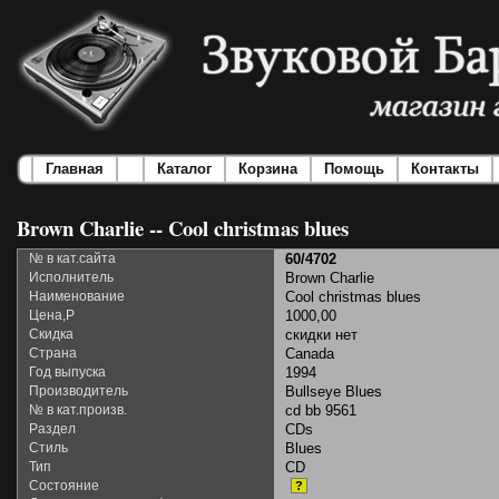
Главная
Каталог
Корзина
Помощь
Контакты
Brown Charlie -- Cool christmas blues
№ в кат.сайта
60/4702
Исполнитель
Brown Charlie
Наименование
Cool christmas blues
Цена,Р
1000,00
Скидка
скидки нет
Страна
Canada
Год выпуска
1994
Производитель
Bullseye Blues
№ в кат.произв.
cd bb 9561
Раздел
CDs
Стиль
Blues
Тип
CD
Состояние
?