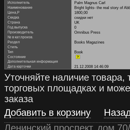
Исполнитель
Palm Magnus Carl
Наименование
Bright lights- the real story of Ab
Цена,Р
1800,00
Скидка
скидки нет
Страна
UK
Год выпуска
0
Производитель
Omnibus Press
№ в кат.произв.
Раздел
Books Magazines
Стиль
Тип
Book
Состояние
?
Дополнительная информация
Дата карточки
21.12.2008 14:46:09
Уточняйте наличие товара, 
торговых площадках и може
заказа
Добавить в корзину
Наза
Ленинский проспект, дом 70