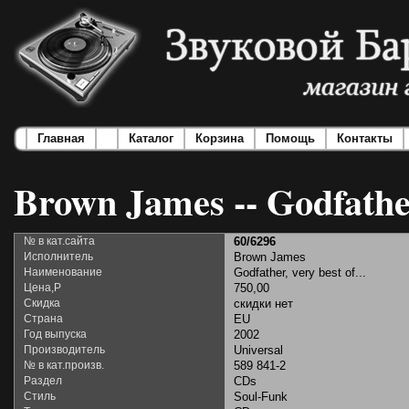
Главная
Каталог
Корзина
Помощь
Контакты
Brown James -- Godfather,
№ в кат.сайта
60/6296
Исполнитель
Brown James
Наименование
Godfather, very best of...
Цена,Р
750,00
Скидка
скидки нет
Страна
EU
Год выпуска
2002
Производитель
Universal
№ в кат.произв.
589 841-2
Раздел
CDs
Стиль
Soul-Funk