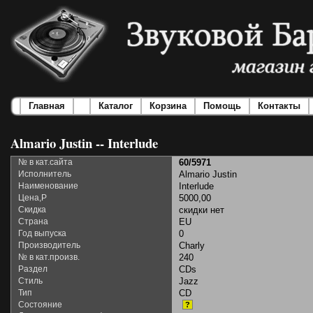
Главная
Каталог
Корзина
Помощь
Контакты
Almario Justin -- Interlude
№ в кат.сайта
60/5971
Исполнитель
Almario Justin
Наименование
Interlude
Цена,Р
5000,00
Скидка
скидки нет
Страна
EU
Год выпуска
0
Производитель
Charly
№ в кат.произв.
240
Раздел
CDs
Стиль
Jazz
Тип
CD
Состояние
?