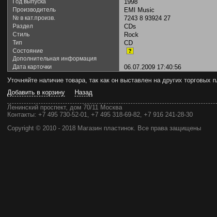
Год выпуска
1998
Производитель
EMI Music
№ в кат.произв.
7243 8 93924 27
Раздел
CDs
Стиль
Rock
Тип
CD
Состояние
?
Дополнительная информация
Дата карточки
06.07.2009 17:40:56
Уточняйте наличие товара, так как он выставлен на других торговых
Добавить в корзину
Назад
Ленинский проспект, дом 70/11 Москва
Контакты:
+7 495 730-52-01, +7 495 318-69-82, +7 916 241-28-30
Copyright © 2010 - 2018 Магазин пластинок. Все права защищены