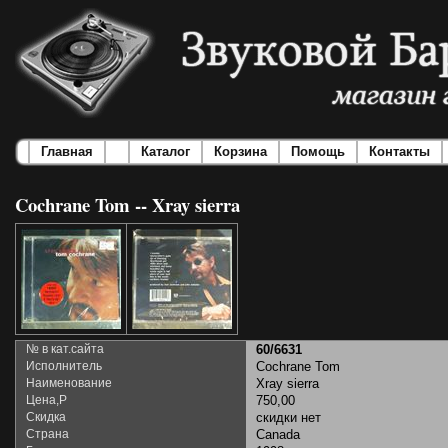
Главная
Каталог
Корзина
Помощь
Контакты
Cochrane Tom -- Xray sierra
№ в кат.сайта
60/6631
Исполнитель
Cochrane Tom
Наименование
Xray sierra
Цена,Р
750,00
Скидка
скидки нет
Страна
Canada