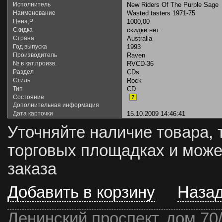
Исполнитель
New Riders Of The Purple Sage
Наименование
Wasted tasters 1971-75
Цена,Р
1000,00
Скидка
скидки нет
Страна
Australia
Год выпуска
1993
Производитель
Raven
№ в кат.произв.
RVCD-36
Раздел
CDs
Стиль
Rock
Тип
CD
Состояние
?
Дополнительная информация
Дата карточки
15.10.2009 14:46:41
Уточняйте наличие товара, 
торговых площадках и може
заказа
Добавить в корзину
Наза
Ленинский проспект, дом 70