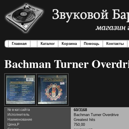
Главная
Каталог
Корзина
Помощь
Контакты
Bachman Turner Overdriv
№ в кат.сайта
60/3168
Исполнитель
Bachman Turner Overdrive
Наименование
Greatest hits
Цена,Р
750,00