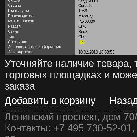
Скидка
скидки нет
Страна
Canada
Год выпуска
1986
Производитель
Mercury
№ в кат.произв.
P2-30039
Раздел
CDs
Стиль
Rock
Тип
CD
Состояние
?
Дополнительная информация
Дата карточки
10.02.2010 16:53:53
Уточняйте наличие товара, 
торговых площадках и може
заказа
Добавить в корзину
Наза
Ленинский проспект, дом 70
Контакты:
+7 495 730-52-01,