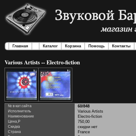
Главная
Каталог
Корзина
Помощь
Контакты
Various Artists -- Electro-fiction
№ в кат.сайта
60/848
Исполнитель
Various Artists
Наименование
Electro-fiction
Цена,Р
750,00
Скидка
скидки нет
Страна
France