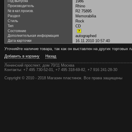
Год выпуска
1986
Производитель
Rhino
№ в кат.произв.
R2 75895
Раздел
Memorabilia
Стиль
Rock
Тип
CD
Состояние
?
Дополнительная информация
autographed
Дата карточки
16.11.2010 10:57:40
Уточняйте наличие товара, так как он выставлен на других торговых
Добавить в корзину
Назад
Ленинский проспект, дом 70/11 Москва
Контакты:
+7 495 730-52-01, +7 495 318-69-82, +7 916 241-28-30
Copyright © 2010 - 2018 Магазин пластинок. Все права защищены