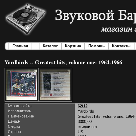
Главная
Каталог
Корзина
Помощь
Контакты
Yardbirds -- Greatest hits, volume one: 1964-1966
№ в кат.сайта
62/12
Исполнитель
Yardbirds
Наименование
Greatest hits, volume one: 1964
Цена,Р
3000,00
Скидка
скидки нет
Страна
US