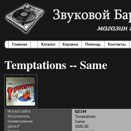
Главная
Каталог
Корзина
Помощь
Контакты
Temptations -- Same
№ в кат.сайта
62/144
Исполнитель
Temptations
Наименование
Same
Цена,Р
1500,00