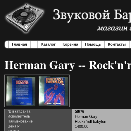
Главная
Каталог
Корзина
Помощь
Контакты
Herman Gary -- Rock'n'r
№ в кат.сайта
59/76
Исполнитель
Herman Gary
Наименование
Rock'n'roll babylon
Цена,Р
1400,00