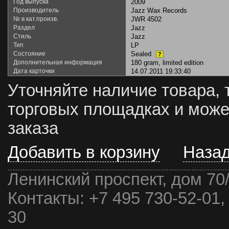
Год выпуска
2009
Производитель
Jazz Wax Records
№ в кат.произв.
JWR 4502
Раздел
Jazz
Стиль
Jazz
Тип
LP
Состояние
Sealed
?
Дополнительная информация
180 gram, limited edition
Дата карточки
14.07.2011 19:33:40
Уточняйте наличие товара, 
торговых площадках и може
заказа
Добавить в корзину
Наза
Ленинский проспект, дом 70
Контакты:
+7 495 730-52-01,
30