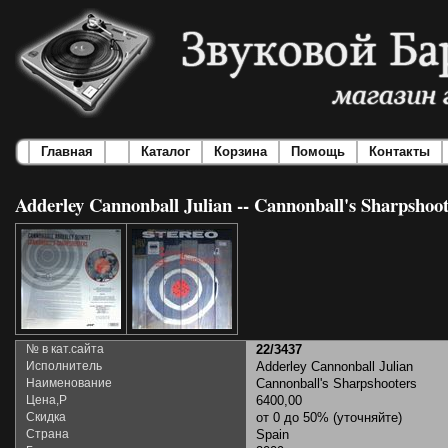
Главная
Каталог
Корзина
Помощь
Контакты
Adderley Cannonball Julian -- Cannonball's Sharpshoot
№ в кат.сайта
22/3437
Исполнитель
Adderley Cannonball Julian
Наименование
Cannonball's Sharpshooters
Цена,Р
6400,00
Скидка
от 0 до 50% (уточняйте)
Страна
Spain