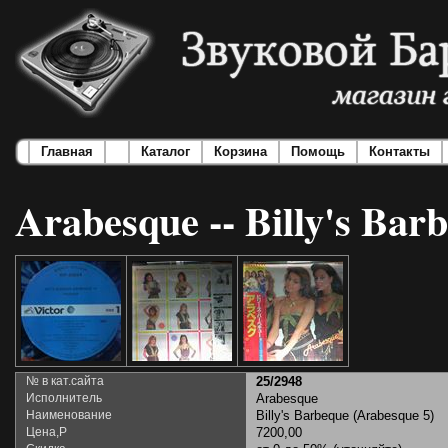
Главная
Каталог
Корзина
Помощь
Контакты
Arabesque -- Billy's Bar
№ в кат.сайта
25/2948
Исполнитель
Arabesque
Наименование
Billy's Barbeque (Arabesque 5)
Цена,Р
7200,00