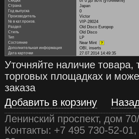
Скидка
от 0 до 50% (уточняйте)
Страна
Japan
Год выпуска
0
Производитель
Victor
№ в кат.произв.
VIP-28024
Раздел
Old Disco Europop
Стиль
Old Disco
Тип
LP
Состояние
Near Mint
?
Дополнительная информация
OBI, inserts
Дата карточки
27.07.2014 14:49:35
Уточняйте наличие товара, 
торговых площадках и може
заказа
Добавить в корзину
Наза
Ленинский проспект, дом 70
Контакты:
+7 495 730-52-01,