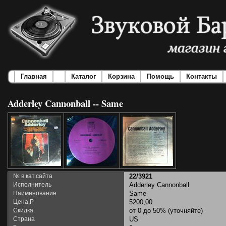
Главная
Каталог
Корзина
Помощь
Контакты
Adderley Cannonball -- Same
№ в кат.сайта
22/3921
Исполнитель
Adderley Cannonball
Наименование
Same
Цена,Р
5200,00
Скидка
от 0 до 50% (уточняйте)
Страна
US