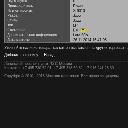
Год выпуска
0
Производитель
Power
№ в кат.произв.
S 9010
Раздел
Jazz
Стиль
Jazz
Тип
LP
Состояние
EX
?
Дополнительная информация
Late 60's
Дата карточки
26.11.2014 15:47:05
Уточняйте наличие товара, так как он выставлен на других торговых
Добавить в корзину
Назад
Ленинский проспект, дом 70/11 Москва
Контакты:
+7 495 730-52-01, +7 495 318-69-82, +7 916 241-28-30
Copyright © 2010 - 2018 Магазин пластинок. Все права защищены