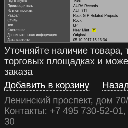
Год выпуска
1980
Производитель
AURA Records
№ в кат.произв.
AUL 711
Раздел
Rock G-P Related Projects
Стиль
Rock
Тип
LP
Состояние
Near Mint
?
Дополнительная информация
Original
Дата карточки
05.10.2017 15:16:34
Уточняйте наличие товара, 
торговых площадках и може
заказа
Добавить в корзину
Наза
Ленинский проспект, дом 70
Контакты:
+7 495 730-52-01,
30