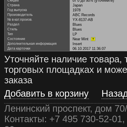
Скидка
от 0 до 50% (уточняйте)
Страна
Japan
Год выпуска
1978
Производитель
ABC Records
№ в кат.произв.
YX-8137-AB
Раздел
Blues
Стиль
Blues
Тип
LP
Состояние
Near Mint
?
Дополнительная информация
Insert
Дата карточки
06.10.2017 11:36:07
Уточняйте наличие товара, 
торговых площадках и може
заказа
Добавить в корзину
Наза
Ленинский проспект, дом 70
Контакты:
+7 495 730-52-01,