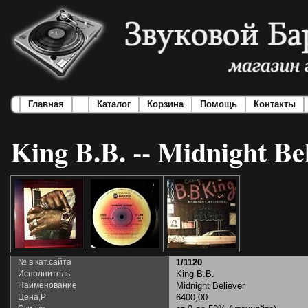
Главная
Каталог
Корзина
Помощь
Контакты
King B.B. -- Midnight Be
№ в кат.сайта
1/1120
Исполнитель
King B.B.
Наименование
Midnight Believer
Цена,Р
6400,00