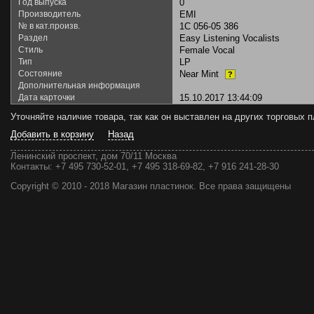
Год выпуска
0
Производитель
EMI
№ в кат.произв.
1C 056-05 386
Раздел
Easy Listening Vocalists
Стиль
Female Vocal
Тип
LP
Состояние
Near Mint
?
Дополнительная информация
Дата карточки
15.10.2017 13:44:09
Уточняйте наличие товара, так как он выставлен на других торговых
Добавить в корзину
Назад
Ленинский проспект, дом 70/11 Москва
Контакты:
+7 495 730-52-01, +7 495 318-69-82, +7 916 241-28-30
Copyright © 2010 - 2018 Магазин пластинок. Все права защищены