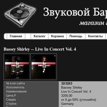
Главная
Каталог
Корзина
Помощь
Контакты
Bassey Shirley -- Live In Concert Vol. 4
№ в кат.сайта
32/3263
Исполнитель
Bassey Shirley
Наименование
Live In Concert Vol. 4
Цена,Р
3200,00
Скидка
от 0 до 50% (уточняйте)
Страна
Germany