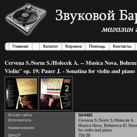
Главная
Каталог
Корзина
Помощь
Контакты
Cervena S./Sorm S./Holecek A. -- Musica Nova, Bohemic
Violin" op. 19; Pauer J. - Sonatina for violin and piano
№ в кат.сайта
50/4482
Исполнитель
Cervena S./Sorm S./Holecek A.
Musica Nova, Bohemica Et Sloveni
Наименование
for violin and piano
Цена,Р
750,00