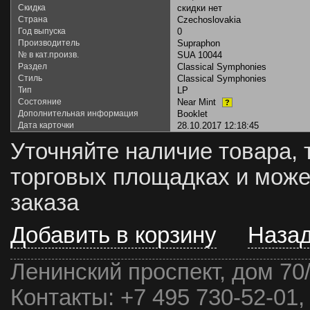
Скидка
скидки нет
Страна
Czechoslovakia
Год выпуска
0
Производитель
Supraphon
№ в кат.произв.
SUA 10044
Раздел
Classical Symphonies
Стиль
Classical Symphonies
Тип
LP
Состояние
Near Mint
?
Дополнительная информация
Booklet
Дата карточки
28.10.2017 12:18:45
Уточняйте наличие товара, 
торговых площадках и може
заказа
Добавить в корзину
Наза
Ленинский проспект, дом 70
Контакты:
+7 495 730-52-01,