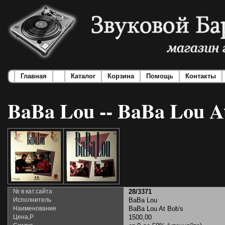
Главная
Каталог
Корзина
Помощь
Контакты
BaBa Lou -- BaBa Lou A
№ в кат.сайта
28/3371
Исполнитель
BaBa Lou
Наименование
BaBa Lou At Bob's
Цена,Р
1500,00