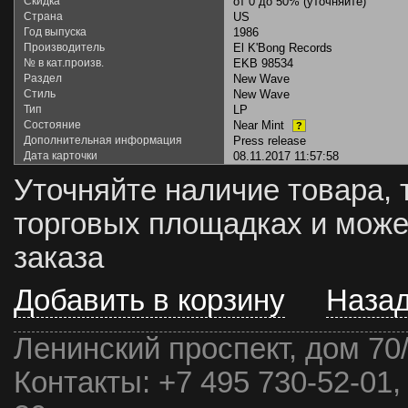
Скидка
от 0 до 50% (уточняйте)
Страна
US
Год выпуска
1986
Производитель
El K'Bong Records
№ в кат.произв.
EKB 98534
Раздел
New Wave
Стиль
New Wave
Тип
LP
Состояние
Near Mint
?
Дополнительная информация
Press release
Дата карточки
08.11.2017 11:57:58
Уточняйте наличие товара, 
торговых площадках и може
заказа
Добавить в корзину
Наза
Ленинский проспект, дом 70
Контакты:
+7 495 730-52-01,