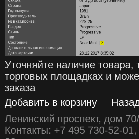
Скидка
от 0 до 50% (уточняйте)
Страна
Japan
Год выпуска
1981
Производитель
Brain
№ в кат.произв.
22S-25
Раздел
Progressive
Стиль
Progressive
Тип
LP
Состояние
Near Mint
?
Дополнительная информация
Дата карточки
28.12.2017 8:35:02
Уточняйте наличие товара, 
торговых площадках и може
заказа
Добавить в корзину
Наза
Ленинский проспект, дом 70
Контакты:
+7 495 730-52-01,