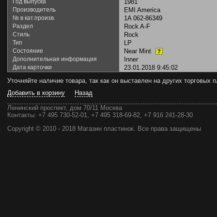
Год выпуска
1981
Производитель
EMI America
№ в кат.произв.
1A 062-86349
Раздел
Rock A-F
Стиль
Rock
Тип
LP
Состояние
Near Mint
?
Дополнительная информация
Inner
Дата карточки
23.01.2018 9:45:02
Уточняйте наличие товара, так как он выставлен на других торговых
Добавить в корзину
Назад
Ленинский проспект, дом 70/11 Москва
Контакты:
+7 495 730-52-01, +7 495 318-69-82, +7 916 241-28-30
Copyright © 2010 - 2018 Магазин пластинок. Все права защищены