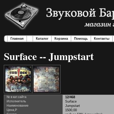
Главная
Каталог
Корзина
Помощь
Контакты
Surface -- Jumpstart
№ в кат.сайта
12/468
Исполнитель
Surface
Наименование
Jumpstart
Цена,Р
1500,00