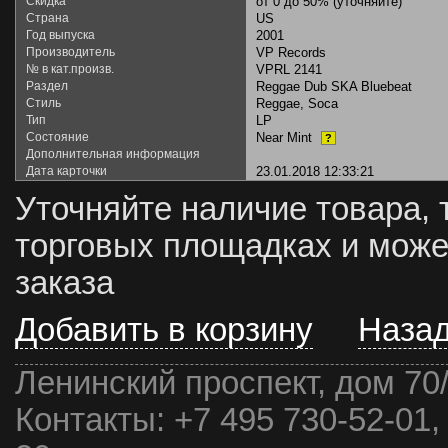
Скидка
от 0 до 50% (уточняйте)
Страна
US
Год выпуска
2001
Производитель
VP Records
№ в кат.произв.
VPRL 2141
Раздел
Reggae Dub SKA Bluebeat
Стиль
Reggae, Soca
Тип
LP
Состояние
Near Mint
?
Дополнительная информация
Дата карточки
23.01.2018 12:33:21
Уточняйте наличие товара, 
торговых площадках и може
заказа
Добавить в корзину
Наза
Ленинский проспект, дом 70
Контакты:
+7 495 730-52-01,