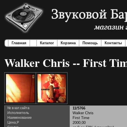
Главная
Каталог
Корзина
Помощь
Контакты
Walker Chris -- First Ti
№ в кат.сайта
11/5766
Исполнитель
Walker Chris
Наименование
First Time
Цена,Р
2000,00