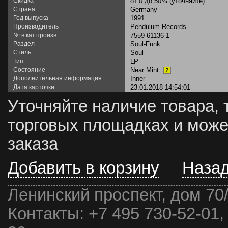
Скидка
от 0 до 50% (уточняйте)
Страна
Germany
Год выпуска
1991
Производитель
Pendulum Records
№ в кат.произв.
7559-61136-1
Раздел
Soul-Funk
Стиль
Soul
Тип
LP
Состояние
Near Mint
?
Дополнительная информация
Inner
Дата карточки
23.01.2018 14:54:01
Уточняйте наличие товара, 
торговых площадках и може
заказа
Добавить в корзину
Наза
Ленинский проспект, дом 70
Контакты:
+7 495 730-52-01,