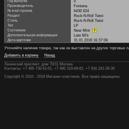
Год выпуска
0
Производитель
Fontana
№ в кат.произв.
6430 024
Раздел
Rock-N-Roll Twist
Стиль
Rock-N-Roll Twist
Тип
LP
Состояние
Near Mint
?
Дополнительная информация
Late 60's
Дата карточки
31.01.2018 16:37:09
Уточняйте наличие товара, так как он выставлен на других торговых
Добавить в корзину
Назад
Ленинский проспект, дом 70/11 Москва
Контакты:
+7 495 730-52-01, +7 495 318-69-82, +7 916 241-28-30
Copyright © 2010 - 2018 Магазин пластинок. Все права защищены