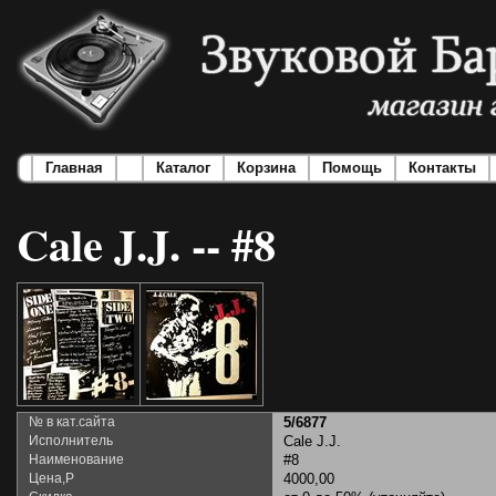
Главная
Каталог
Корзина
Помощь
Контакты
Cale J.J. -- #8
№ в кат.сайта
5/6877
Исполнитель
Cale J.J.
Наименование
#8
Цена,Р
4000,00