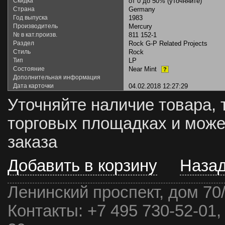
Скидка
от 0 до 50% (уточняйте)
Страна
Germany
Год выпуска
1983
Производитель
Mercury
№ в кат.произв.
811 152-1
Раздел
Rock G-P Related Projects
Стиль
Rock
Тип
LP
Состояние
Near Mint
?
Дополнительная информация
Дата карточки
04.02.2018 12:27:29
Уточняйте наличие товара, 
торговых площадках и може
заказа
Добавить в корзину
Наза
Ленинский проспект, дом 70
Контакты:
+7 495 730-52-01,