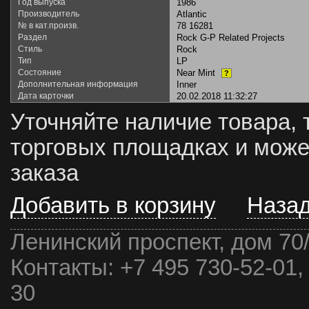
Год выпуска
1986
Производитель
Atlantic
№ в кат.произв.
78 16281
Раздел
Rock G-P Related Projects
Стиль
Rock
Тип
LP
Состояние
Near Mint
?
Дополнительная информация
Inner
Дата карточки
20.02.2018 11:32:27
Уточняйте наличие товара, 
торговых площадках и може
заказа
Добавить в корзину
Наза
Ленинский проспект, дом 70
Контакты:
+7 495 730-52-01,
30