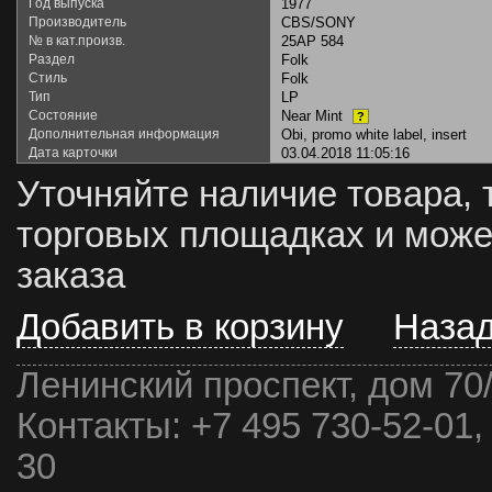
Год выпуска
1977
Производитель
CBS/SONY
№ в кат.произв.
25AP 584
Раздел
Folk
Стиль
Folk
Тип
LP
Состояние
Near Mint
?
Дополнительная информация
Obi, promo white label, insert
Дата карточки
03.04.2018 11:05:16
Уточняйте наличие товара, 
торговых площадках и може
заказа
Добавить в корзину
Наза
Ленинский проспект, дом 70
Контакты:
+7 495 730-52-01,
30