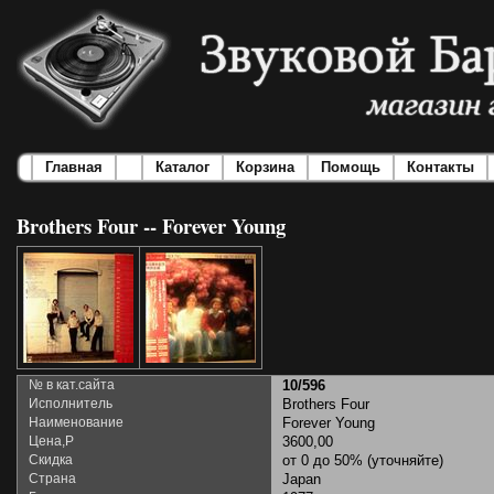
Главная
Каталог
Корзина
Помощь
Контакты
Brothers Four -- Forever Young
№ в кат.сайта
10/596
Исполнитель
Brothers Four
Наименование
Forever Young
Цена,Р
3600,00
Скидка
от 0 до 50% (уточняйте)
Страна
Japan