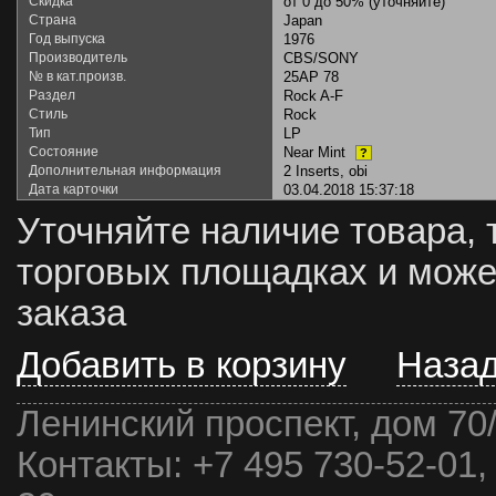
Скидка
от 0 до 50% (уточняйте)
Страна
Japan
Год выпуска
1976
Производитель
CBS/SONY
№ в кат.произв.
25AP 78
Раздел
Rock A-F
Стиль
Rock
Тип
LP
Состояние
Near Mint
?
Дополнительная информация
2 Inserts, obi
Дата карточки
03.04.2018 15:37:18
Уточняйте наличие товара, 
торговых площадках и може
заказа
Добавить в корзину
Наза
Ленинский проспект, дом 70
Контакты:
+7 495 730-52-01,