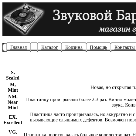
Главная
Каталог
Корзина
Помощь
Контакты
S,
Sealed
M,
Новая, но открытая п
Mint
NM,
Пластинку проигрывали более 2-3 раз. Винил може
Near
звука. Кон
Mint
Пластинка часто проигрывалась, но аккуратно и 
EX,
вызывающие слышимых дефектов. Возможен поверх
Excellent
VG,
Пластинка проигрывалась большое количество раз. 