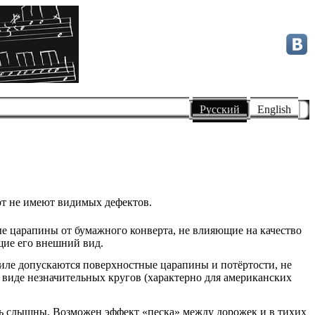
Купить подарочный сертификат
Русский
English
ерт не имеют видимых дефектов.
е царапины от бумажного конверта, не влияющие на качество
щие его внешний вид.
ниле допускаются поверхностные царапины и потёртости, не
виде незначительных кругов (характерно для американских
ть слышны. Возможен эффект «песка» между дорожек и в тихих