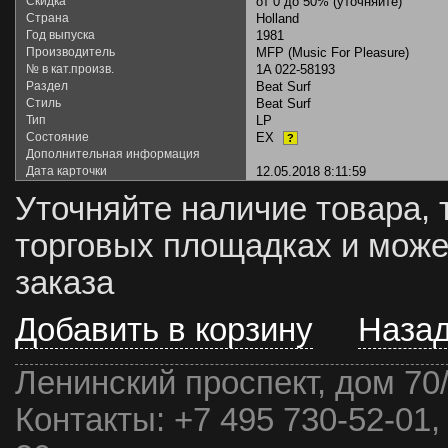
Скидка
от 0 до 50% (уточняйте)
Страна
Holland
Год выпуска
1981
Производитель
MFP (Music For Pleasure)
№ в кат.произв.
1A 022-58193
Раздел
Beat Surf
Стиль
Beat Surf
Тип
LP
Состояние
EX
?
Дополнительная информация
Дата карточки
12.05.2018 8:11:59
Уточняйте наличие товара, 
торговых площадках и може
заказа
Добавить в корзину
Наза
Ленинский проспект, дом 70
Контакты:
+7 495 730-52-01,