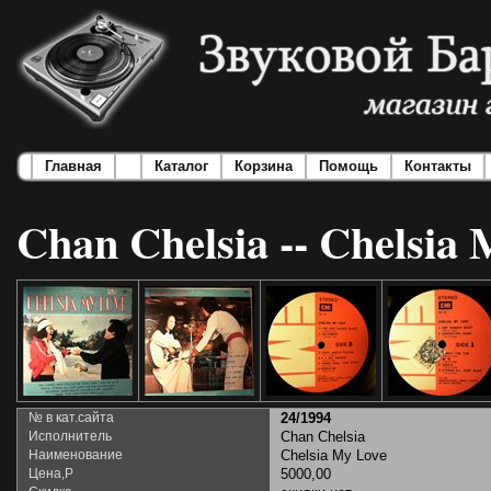
Главная
Каталог
Корзина
Помощь
Контакты
Chan Chelsia -- Chelsia
№ в кат.сайта
24/1994
Исполнитель
Chan Chelsia
Наименование
Chelsia My Love
Цена,Р
5000,00