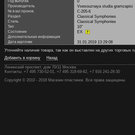
Год выпуска
0
Производитель
Vsesouznaya studia gramzapisi
№ в кат.произв.
C-205-6
Раздел
Classical Symphonies
Стиль
Classical Symphonies
Тип
10"
Состояние
EX
?
Дополнительная информация
Дата карточки
31.01.2019 13:29:08
Уточняйте наличие товара, так как он выставлен на других торговых
Добавить в корзину
Назад
Ленинский проспект, дом 70/11 Москва
Контакты:
+7 495 730-52-01, +7 495 318-69-82, +7 916 241-28-30
Copyright © 2010 - 2018 Магазин пластинок. Все права защищены