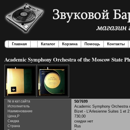
Главная
Каталог
Корзина
Помощь
Контакты
Academic Symphony Orchestra of the Moscow State Philh
№ в кат.сайта
50/7699
Исполнитель
Academic Symphony Orchestra of
Наименование
Bizet - L'Arlesienne Suites 1 et 2
Цена,Р
730,00
Скидка
скидки нет
Страна
Rus