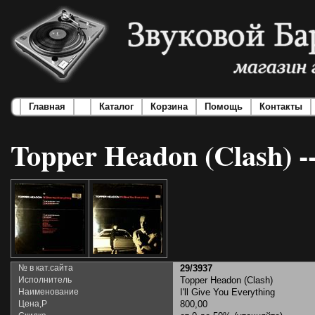
Главная
Каталог
Корзина
Помощь
Контакты
Topper Headon (Clash) --
№ в кат.сайта
29/3937
Исполнитель
Topper Headon (Clash)
Наименование
I'll Give You Everything
Цена,Р
800,00