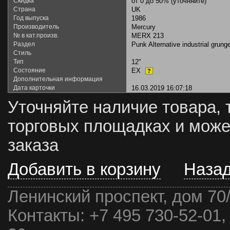
Скидка
от 0 до 50% (уточняйте)
Страна
UK
Год выпуска
1986
Производитель
Mercury
№ в кат.произв.
MERX 213
Раздел
Punk Alternative industrial grung
Стиль
Тип
12"
Состояние
EX
?
Дополнительная информация
Дата карточки
16.03.2019 16:07:18
Уточняйте наличие товара, 
торговых площадках и може
заказа
Добавить в корзину
Наза
Ленинский проспект, дом 70
Контакты:
+7 495 730-52-01,