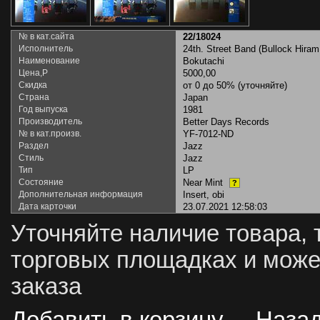
№ в кат.сайта
22/18024
Исполнитель
24th. Street Band (Bullock Hira
Наименование
Bokutachi
Цена,Р
5000,00
Скидка
от 0 до 50% (уточняйте)
Страна
Japan
Год выпуска
1981
Производитель
Better Days Records
№ в кат.произв.
YF-7012-ND
Раздел
Jazz
Стиль
Jazz
Тип
LP
Состояние
Near Mint
?
Дополнительная информация
Insert, obi
Дата карточки
23.07.2021 12:58:03
Уточняйте наличие товара, 
торговых площадках и може
заказа