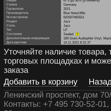
Скидка
от 0 до 50% (уточняйте)
Страна
Germany
Год выпуска
2021
Производитель
Blue Note/UMe
№ в кат.произв.
602507465551
Раздел
Jazz
Стиль
Jazz
Тип
LP
Состояние
Sealed
?
Дополнительная информация
180 Gram Audiophile Vinyl, Mast
Дата карточки
14.11.2021 8:31:37
Уточняйте наличие товара, 
торговых площадках и може
заказа
Добавить в корзину
Наза
Ленинский проспект, дом 70
Контакты:
+7 495 730-52-01,