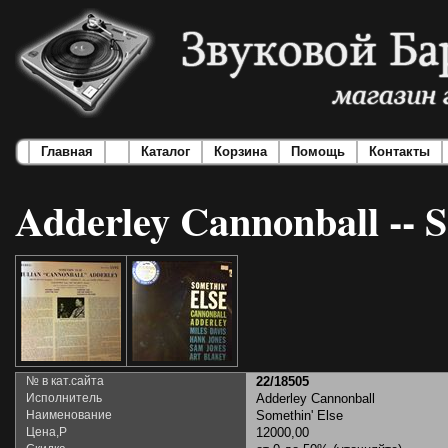
Главная
Каталог
Корзина
Помощь
Контакты
Adderley Cannonball -- S
№ в кат.сайта
22/18505
Исполнитель
Adderley Cannonball
Наименование
Somethin' Else
Цена,Р
12000,00