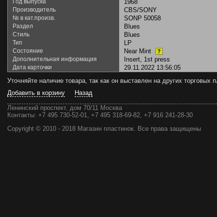
Год выпуска
1968
Производитель
CBS/SONY
№ в кат.произв.
SONP 50058
Раздел
Blues
Стиль
Blues
Тип
LP
Состояние
Near Mint
?
Дополнительная информация
Insert, 1st press
Дата карточки
29.11.2022 13:56:05
Уточняйте наличие товара, так как он выставлен на других торговых
Добавить в корзину
Назад
Ленинский проспект, дом 70/11 Москва
Контакты:
+7 495 730-52-01, +7 495 318-69-82, +7 916 241-28-30
Copyright © 2010 - 2018 Магазин пластинок. Все права защищены