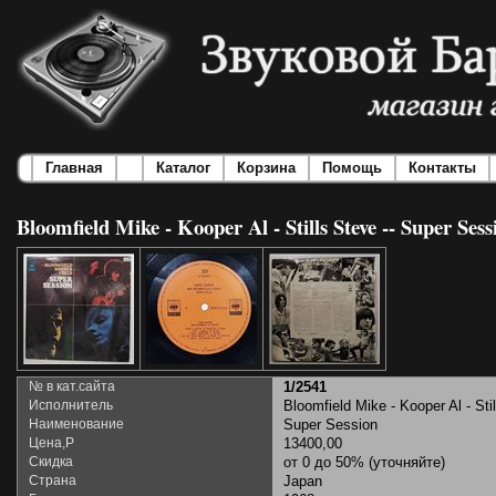
Главная
Каталог
Корзина
Помощь
Контакты
Bloomfield Mike - Kooper Al - Stills Steve -- Super Sess
№ в кат.сайта
1/2541
Исполнитель
Bloomfield Mike - Kooper Al - Sti
Наименование
Super Session
Цена,Р
13400,00
Скидка
от 0 до 50% (уточняйте)
Страна
Japan