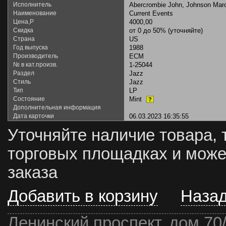
Исполнитель
Abercrombie John, Johnson Marc
Наименование
Current Events
Цена,Р
4000,00
Скидка
от 0 до 50% (уточняйте)
Страна
US
Год выпуска
1988
Производитель
ECM
№ в кат.произв.
1-25044
Раздел
Jazz
Стиль
Jazz
Тип
LP
Состояние
Mint
?
Дополнительная информация
Дата карточки
06.03.2023 16:35:55
Уточняйте наличие товара, 
торговых площадках и може
заказа
Добавить в корзину
Наза
Ленинский проспект, дом 70