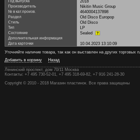
Год выпуска
2018
Производитель
Nikitin Music Group
№ в кат.произв.
4640004137898
Раздел
Old Disco Europop
Стиль
Old Disco
Тип
LP
Состояние
Sealed
?
Дополнительная информация
Дата карточки
10.04.2023 13:10:09
Уточняйте наличие товара, так как он выставлен на других торговых
Добавить в корзину
Назад
Ленинский проспект, дом 70/11 Москва
Контакты:
+7 495 730-52-01, +7 495 318-69-82, +7 916 241-28-30
Copyright © 2010 - 2018 Магазин пластинок. Все права защищены