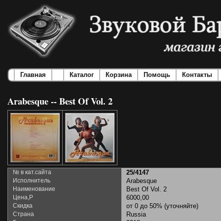
Главная
Каталог
Корзина
Помощь
Контакты
Arabesque -- Best Of Vol. 2
№ в кат.сайта
25/4147
Исполнитель
Arabesque
Наименование
Best Of Vol. 2
Цена,Р
6000,00
Скидка
от 0 до 50% (уточняйте)
Страна
Russia