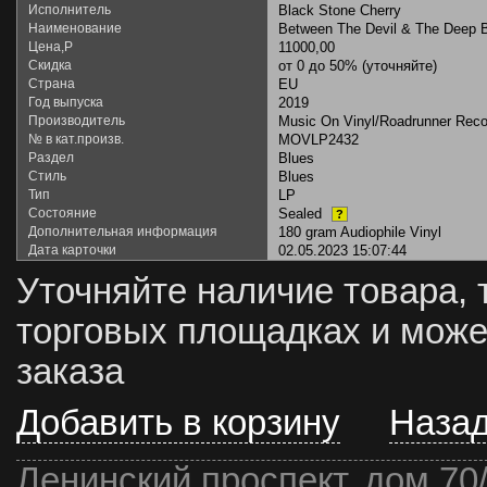
Исполнитель
Black Stone Cherry
Наименование
Between The Devil & The Deep 
Цена,Р
11000,00
Скидка
от 0 до 50% (уточняйте)
Страна
EU
Год выпуска
2019
Производитель
Music On Vinyl/Roadrunner Reco
№ в кат.произв.
MOVLP2432
Раздел
Blues
Стиль
Blues
Тип
LP
Состояние
Sealed
?
Дополнительная информация
180 gram Audiophile Vinyl
Дата карточки
02.05.2023 15:07:44
Уточняйте наличие товара, 
торговых площадках и може
заказа
Добавить в корзину
Наза
Ленинский проспект, дом 70