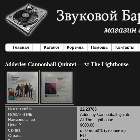
Главная
Каталог
Корзина
Помощь
Контакты
Adderley Cannonball Quintet -- At The Lighthouse
№ в кат.сайта
22/23783
Исполнитель
Adderley Cannonball Quintet
Наименование
At The Lighthouse
Цена,Р
9000,00
Скидка
от 0 до 50% (уточняйте)
Страна
EU