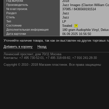
Год выпуска
2018
Производитель
Jazz Images (Claxton William Col
№ в кат.произв.
37085 / 8436569191514
Раздел
Jazz
Стиль
Jazz
Тип
LP
Состояние
Sealed
?
Дополнительная информация
180 gram Audiophile Vinyl, Deluxe
Дата карточки
06.09.2025 16:56:50
Уточняйте наличие товара, так как он выставлен на других торговых
Добавить в корзину
Назад
Ленинский проспект, дом 70/11 Москва
Контакты:
+7 495 730-52-01, +7 495 318-69-82, +7 916 241-28-30
Copyright © 2010 - 2018 Магазин пластинок. Все права защищены