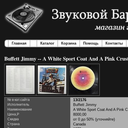
Главная
Каталог
Корзина
Помощь
Контакты
Buffett Jimmy -- A White Sport Coat And A Pink Crus
№ в кат.сайта
13/2176
Исполнитель
Buffett Jimmy
Наименование
A White Sport Coat And A Pink 
Цена,Р
8000,00
Скидка
от 0 до 50% (уточняйте)
Страна
Canada