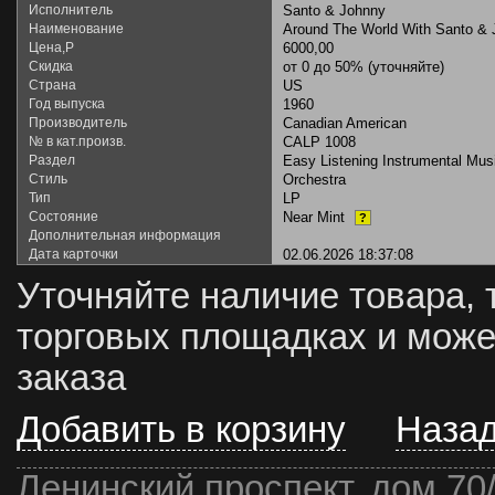
Исполнитель
Santo & Johnny
Наименование
Around The World With Santo &
Цена,Р
6000,00
Скидка
от 0 до 50% (уточняйте)
Страна
US
Год выпуска
1960
Производитель
Canadian American
№ в кат.произв.
CALP 1008
Раздел
Easy Listening Instrumental Mus
Стиль
Orchestra
Тип
LP
Состояние
Near Mint
?
Дополнительная информация
Дата карточки
02.06.2026 18:37:08
Уточняйте наличие товара, 
торговых площадках и може
заказа
Добавить в корзину
Наза
Ленинский проспект, дом 70