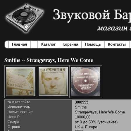
Главная
Каталог
Корзина
Помощь
Контакты
Smiths -- Strangeways, Here We Come
№ в кат.сайта
30/8995
Исполнитель
Smiths
Наименование
Strangeways, Here We Come
Цена,Р
10000,00
Скидка
от 0 до 50% (уточняйте)
Страна
UK & Europe