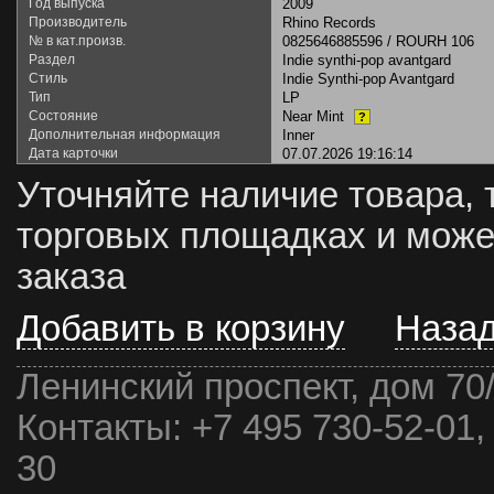
Год выпуска
2009
Производитель
Rhino Records
№ в кат.произв.
0825646885596 / ROURH 106
Раздел
Indie synthi-pop avantgard
Стиль
Indie Synthi-pop Avantgard
Тип
LP
Состояние
Near Mint
?
Дополнительная информация
Inner
Дата карточки
07.07.2026 19:16:14
Уточняйте наличие товара, 
торговых площадках и може
заказа
Добавить в корзину
Наза
Ленинский проспект, дом 70
Контакты:
+7 495 730-52-01,
30